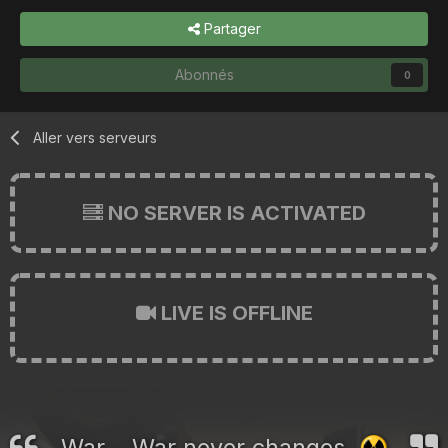
Partager
Abonnés
0
Aller vers serveurs
NO SERVER IS ACTIVATED
LIVE IS OFFLINE
War... War never changes.
☢️