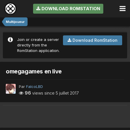
DOWNLOAD ROMSTATION
Multijoueur
Join or create a server
Download RomStation
directly from the
RomStation application.
omegagames en live
Par
FalcoLBD
96
views since
5 juillet 2017