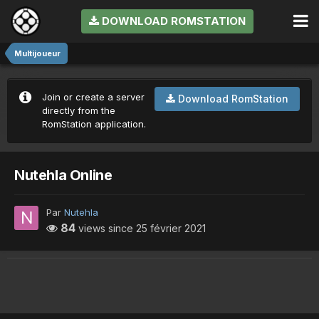
DOWNLOAD ROMSTATION
Multijoueur
Join or create a server
Download RomStation
directly from the
RomStation application.
Nutehla Online
Par
Nutehla
84
views since
25 février 2021