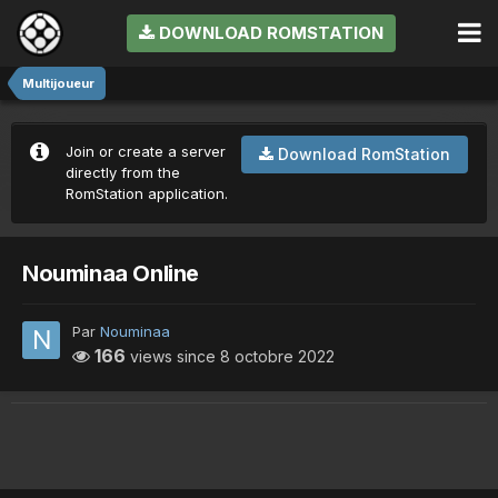
DOWNLOAD ROMSTATION
Multijoueur
Join or create a server
Download RomStation
directly from the
RomStation application.
Nouminaa Online
Par
Nouminaa
166
views since
8 octobre 2022