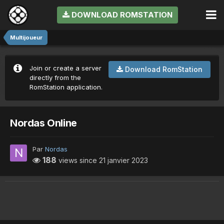
DOWNLOAD ROMSTATION
Multijoueur
Join or create a server
Download RomStation
directly from the
RomStation application.
Nordas Online
Par
Nordas
188
views since
21 janvier 2023