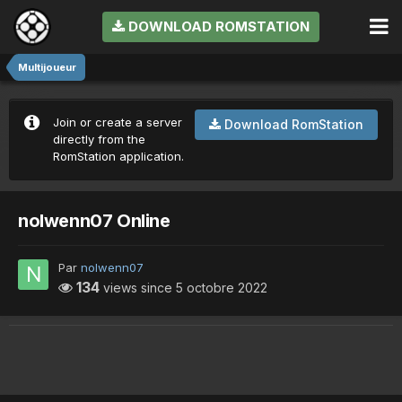
DOWNLOAD ROMSTATION
Multijoueur
Join or create a server
Download RomStation
directly from the
RomStation application.
nolwenn07 Online
Par
nolwenn07
134
views since
5 octobre 2022