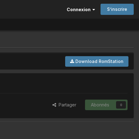
S’inscrire
Connexion
Download RomStation
Partager
Abonnés
0