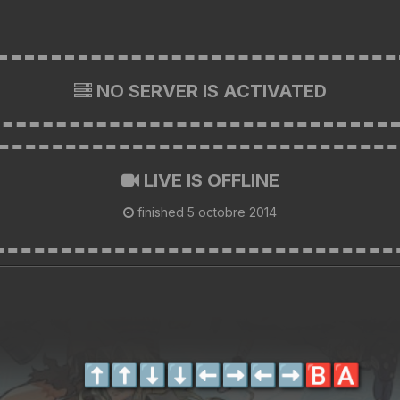
NO SERVER IS ACTIVATED
LIVE IS OFFLINE
finished
5 octobre 2014
⬆️
⬆️
⬇️
⬇️
⬅️
➡️
⬅️
➡️
🅱️
🅰️