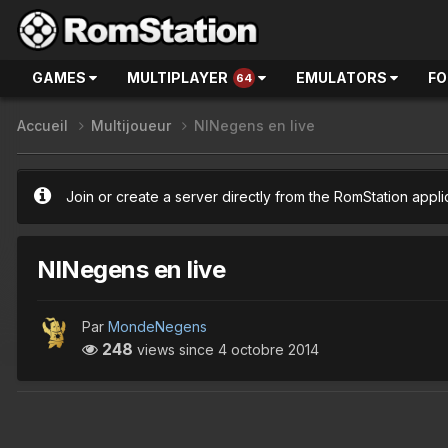
GAMES
MULTIPLAYER
EMULATORS
F
64
Accueil
Multijoueur
NlNegens en live
Join or create a server directly from the RomStation appli
NlNegens en live
Par
MondeNegens
248
views since
4 octobre 2014