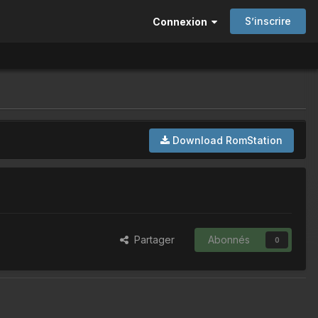
S’inscrire
Connexion
Download RomStation
Partager
Abonnés
0