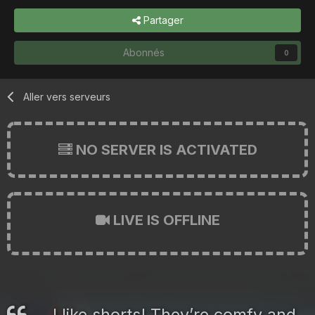
Partager
Abonnés
0
Aller vers serveurs
NO SERVER IS ACTIVATED
LIVE IS OFFLINE
I like shorts! They’re comfy and