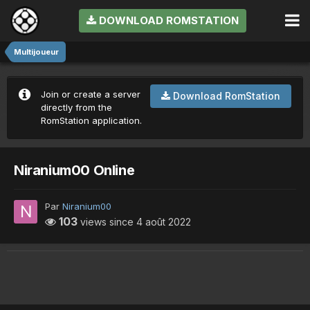
DOWNLOAD ROMSTATION
Multijoueur
Join or create a server
Download RomStation
directly from the
RomStation application.
Niranium00 Online
Par
Niranium00
103
views since
4 août 2022