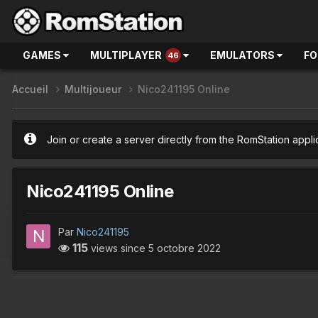
GAMES
MULTIPLAYER
EMULATORS
F
46
Accueil
Multijoueur
Nico241195 Online
Join or create a server directly from the RomStation appli
Nico241195 Online
Par
Nico241195
115
views since
5 octobre 2022