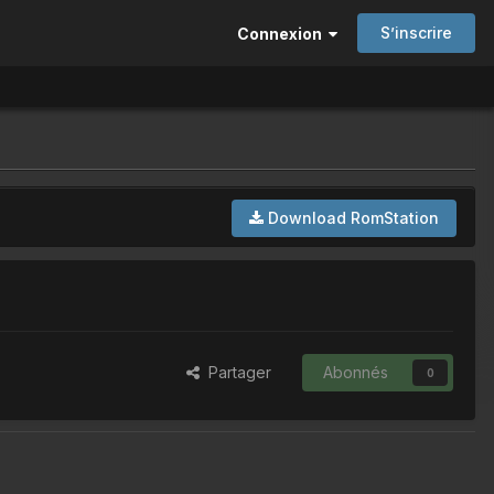
S’inscrire
Connexion
Download RomStation
Partager
Abonnés
0