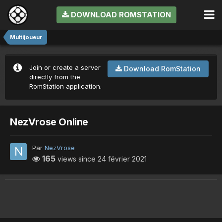
DOWNLOAD ROMSTATION
Multijoueur
Join or create a server
Download RomStation
directly from the
RomStation application.
NezVrose Online
Par
NezVrose
165
views since
24 février 2021