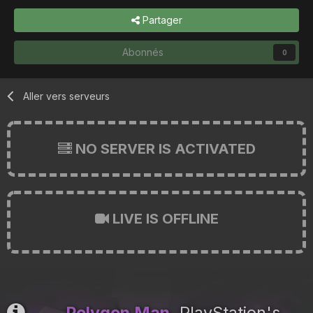
Partager
Abonnés
0
Aller vers serveurs
NO SERVER IS ACTIVATED
LIVE IS OFFLINE
Polygon Man
, PlayStation's