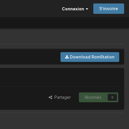
S’inscrire
Connexion
Download RomStation
Partager
Abonnés
0