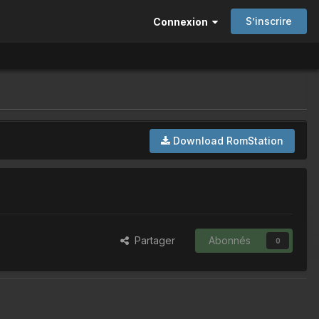
S’inscrire
Connexion
Download RomStation
Partager
Abonnés
0