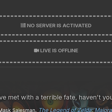
NO SERVER IS ACTIVATED
LIVE IS OFFLINE
ve met with a terrible fate, haven’t y
The Legend of Zelda: Majora
Mask Salesman,