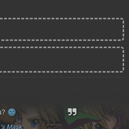
ou?
🌚
's Mask