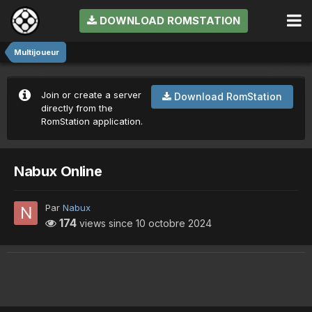
DOWNLOAD ROMSTATION
Multijoueur
Join or create a server
Download RomStation
directly from the
RomStation application.
Nabux Online
Par
Nabux
174
views since
10 octobre 2024