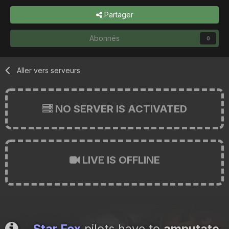
Partager
Abonnés
0
Aller vers serveurs
NO SERVER IS ACTIVATED
LIVE IS OFFLINE
Star Fox
pilots have to
amputate