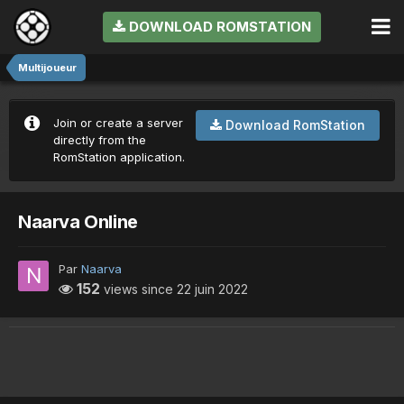
DOWNLOAD ROMSTATION
Multijoueur
Join or create a server
Download RomStation
directly from the
RomStation application.
Naarva Online
Par
Naarva
152
views since
22 juin 2022