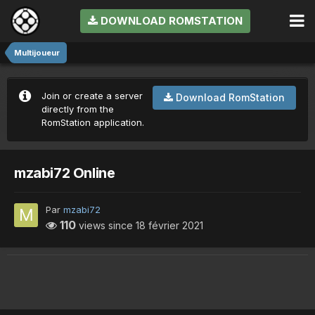
DOWNLOAD ROMSTATION
Multijoueur
Join or create a server
Download RomStation
directly from the
RomStation application.
mzabi72 Online
Par
mzabi72
110
views since
18 février 2021