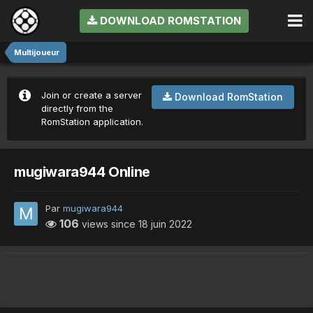
DOWNLOAD ROMSTATION
Multijoueur
Join or create a server
Download RomStation
directly from the
RomStation application.
mugiwara944 Online
Par
mugiwara944
106
views since
18 juin 2022