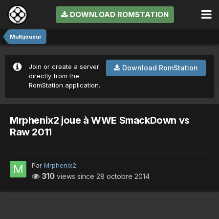
DOWNLOAD ROMSTATION
Multijoueur
Join or create a server
Download RomStation
directly from the
RomStation application.
Mrphenix2 joue à WWE SmackDown vs
Raw 2011
Par
Mrphenix2
310
views since
28 octobre 2014