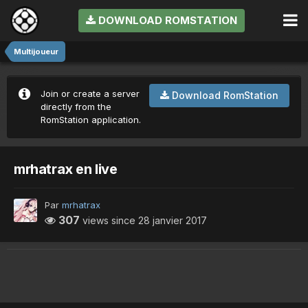
DOWNLOAD ROMSTATION
Multijoueur
Join or create a server
Download RomStation
directly from the
RomStation application.
mrhatrax en live
Par
mrhatrax
307
views since
28 janvier 2017