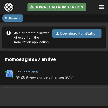
DOWNLOAD ROMSTATION
Multijoueur
Join or create a server
Download RomStation
directly from the
RomStation application.
momoeagle987 en live
Par
Scorpion19
289
views since
27 janvier 2017