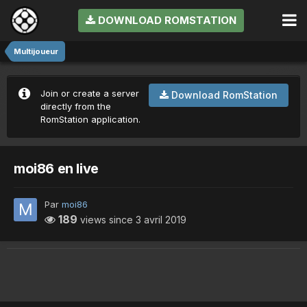
DOWNLOAD ROMSTATION
Multijoueur
Join or create a server
Download RomStation
directly from the
RomStation application.
moi86 en live
Par
moi86
189
views since
3 avril 2019