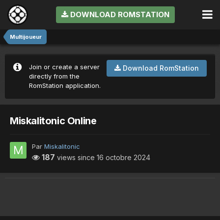
DOWNLOAD ROMSTATION
Multijoueur
Join or create a server
Download RomStation
directly from the
RomStation application.
Miskalitonic Online
Par
Miskalitonic
187
views since
16 octobre 2024