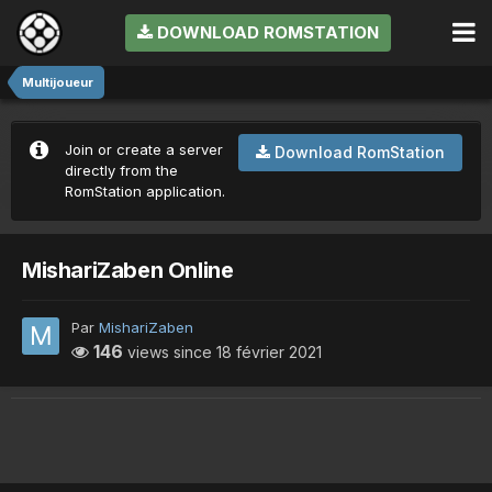
DOWNLOAD ROMSTATION
Multijoueur
Join or create a server
Download RomStation
directly from the
RomStation application.
MishariZaben Online
Par
MishariZaben
146
views since
18 février 2021