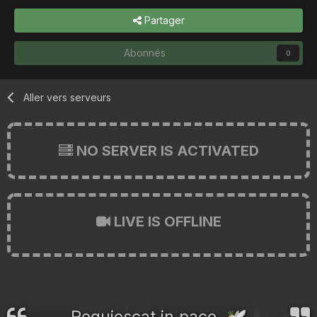
Partager
Abonnés
0
Aller vers serveurs
NO SERVER IS ACTIVATED
LIVE IS OFFLINE
Requiescat in pace.
🕊️