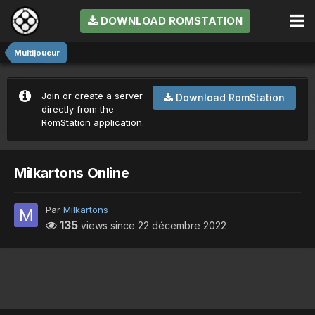
DOWNLOAD ROMSTATION
Multijoueur
Join or create a server
Download RomStation
directly from the
RomStation application.
Milkartons Online
Par
Milkartons
135
views since
22 décembre 2022