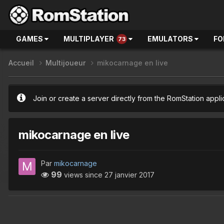
GAMES
MULTIPLAYER
EMULATORS
FO
73
Accueil
Multijoueur
mikocarnage en live
Join or create a server directly from the RomStation appli
mikocarnage en live
Par
mikocarnage
99
views since
27 janvier 2017