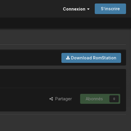
S’inscrire
Connexion
Download RomStation
Partager
Abonnés
0