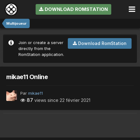
DOWNLOAD ROMSTATION
Multijoueur
Join or create a server
Download RomStation
directly from the
RomStation application.
mikae11 Online
Par
mikae11
87
views since
22 février 2021