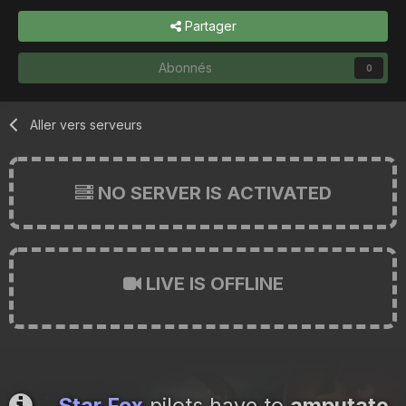
Partager
Abonnés
0
Aller vers serveurs
NO SERVER IS ACTIVATED
LIVE IS OFFLINE
Star Fox
pilots have to
amputate