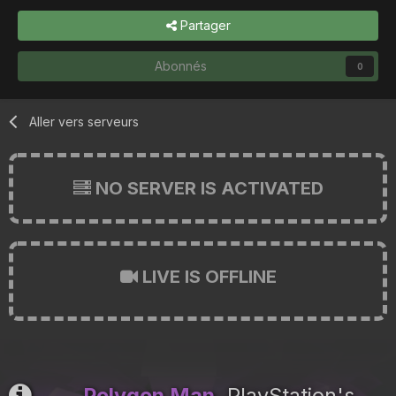
Partager
Abonnés
0
Aller vers serveurs
NO SERVER IS ACTIVATED
LIVE IS OFFLINE
Polygon Man
, PlayStation's