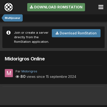
DOWNLOAD ROMSTATION
Multijoueur
Join or create a server
Download RomStation
directly from the
RomStation application.
Midorigros Online
Par
Midorigros
80
views since
15 septembre 2024