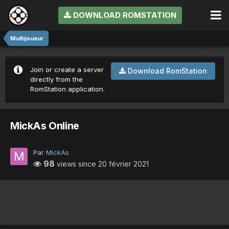
DOWNLOAD ROMSTATION
Multijoueur
Join or create a server
Download RomStation
directly from the
RomStation application.
MickAs Online
Par
MickAs
98
views since
20 février 2021