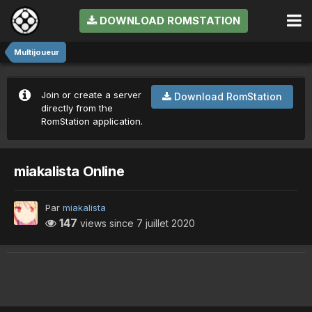
DOWNLOAD ROMSTATION
Multijoueur
Join or create a server
Download RomStation
directly from the
RomStation application.
miakalista Online
Par
miakalista
147
views since
7 juillet 2020