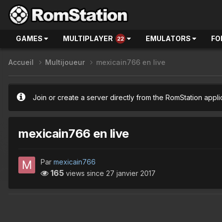
GAMES
MULTIPLAYER
EMULATORS
FO
22
Accueil
Multijoueur
mexicain766 en live
Join or create a server directly from the RomStation appli
mexicain766 en live
Par
mexicain766
165
views since
27 janvier 2017