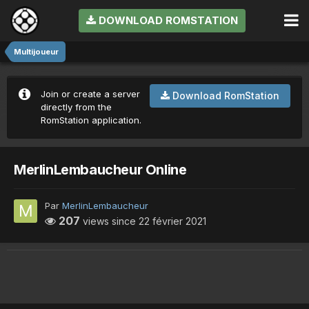
DOWNLOAD ROMSTATION
Multijoueur
Join or create a server
Download RomStation
directly from the
RomStation application.
MerlinLembaucheur Online
Par
MerlinLembaucheur
207
views since
22 février 2021