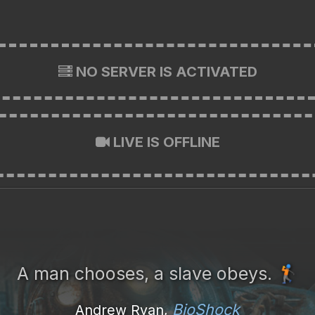
NO SERVER IS ACTIVATED
LIVE IS OFFLINE
A man chooses, a slave obeys.
🏌️
BioShock
Andrew Ryan,