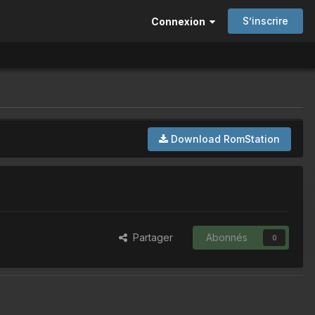
S’inscrire
Connexion
Download RomStation
Partager
Abonnés
0