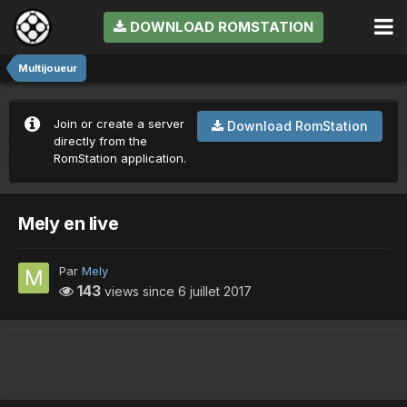
DOWNLOAD ROMSTATION
Multijoueur
Join or create a server
Download RomStation
directly from the
RomStation application.
Mely en live
Par
Mely
143
views since
6 juillet 2017