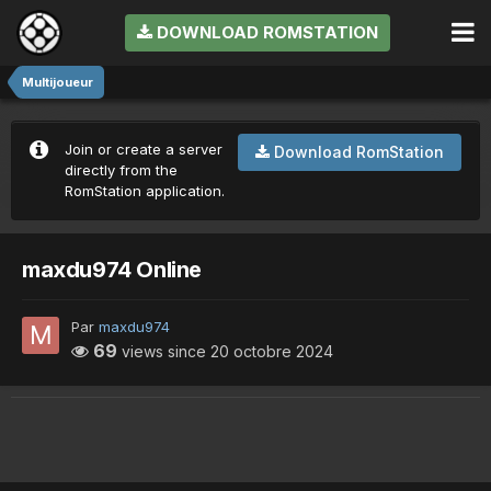
DOWNLOAD ROMSTATION
Multijoueur
Join or create a server
Download RomStation
directly from the
RomStation application.
maxdu974 Online
Par
maxdu974
69
views since
20 octobre 2024