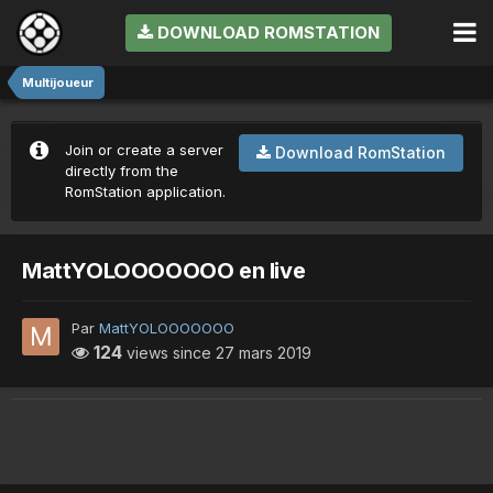
DOWNLOAD ROMSTATION
Multijoueur
Join or create a server
Download RomStation
directly from the
RomStation application.
MattYOLOOOOOOO en live
Par
MattYOLOOOOOOO
124
views since
27 mars 2019