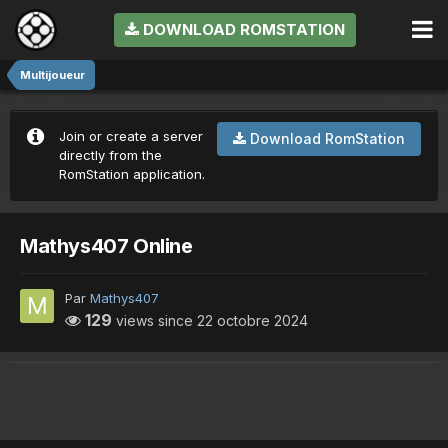
DOWNLOAD ROMSTATION
Multijoueur
Join or create a server
Download RomStation
directly from the
RomStation application.
Mathys407 Online
Par
Mathys407
129
views since
22 octobre 2024