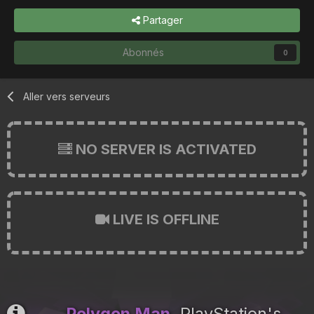
Partager
Abonnés
0
Aller vers serveurs
NO SERVER IS ACTIVATED
LIVE IS OFFLINE
Polygon Man
, PlayStation's