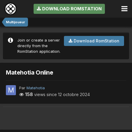
DOWNLOAD ROMSTATION
Multijoueur
Join or create a server
Download RomStation
directly from the
RomStation application.
Matehotia Online
Par
Matehotia
158
views since
12 octobre 2024