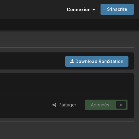
S’inscrire
Connexion
Download RomStation
Partager
Abonnés
0