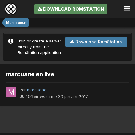
DOWNLOAD ROMSTATION
Multijoueur
Join or create a server
Download RomStation
directly from the
RomStation application.
marouane en live
Par
marouane
101
views since
30 janvier 2017