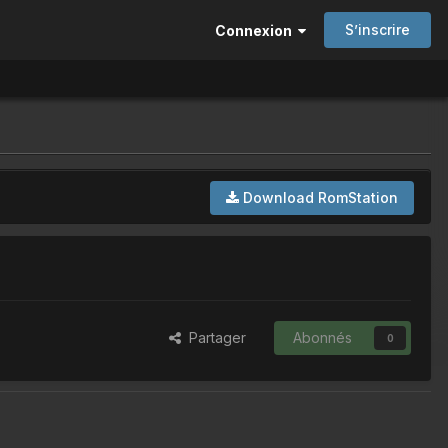
S’inscrire
Connexion
Download RomStation
Partager
Abonnés
0