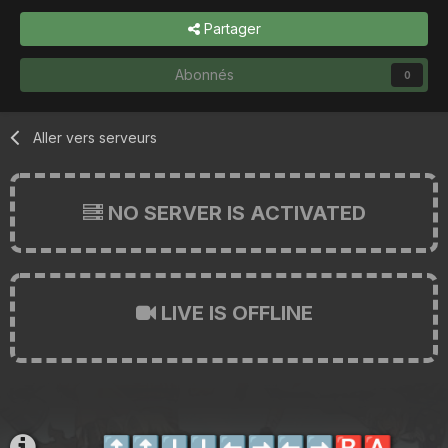
Partager
Abonnés
0
Aller vers serveurs
NO SERVER IS ACTIVATED
LIVE IS OFFLINE
⬆️
⬆️
⬇️
⬇️
⬅️
➡️
⬅️
➡️
🅱️
🅰️