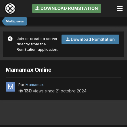
DOWNLOAD ROMSTATION
Multijoueur
Join or create a server
Download RomStation
directly from the
RomStation application.
Mamamax Online
Par
Mamamax
130
views since
21 octobre 2024