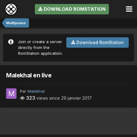
DOWNLOAD ROMSTATION
Multijoueur
Join or create a server
Download RomStation
directly from the
RomStation application.
Malekhal en live
Par
Malekhal
323
views since
29 janvier 2017