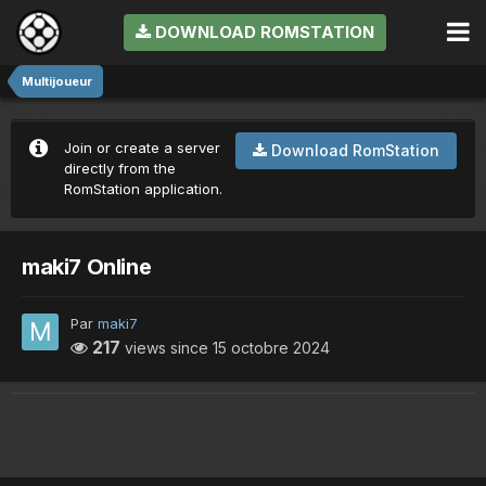
DOWNLOAD ROMSTATION
Multijoueur
Join or create a server
Download RomStation
directly from the
RomStation application.
maki7 Online
Par
maki7
217
views since
15 octobre 2024