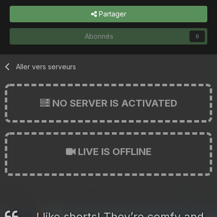
Partager
Abonnés
0
Aller vers serveurs
NO SERVER IS ACTIVATED
LIVE IS OFFLINE
I like shorts! They’re comfy and