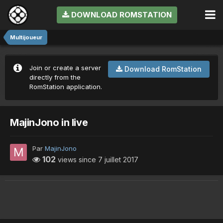
DOWNLOAD ROMSTATION
Multijoueur
Join or create a server
Download RomStation
directly from the
RomStation application.
MajinJono in live
Par
MajinJono
102
views since
7 juillet 2017