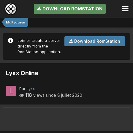
DOWNLOAD ROMSTATION
Multijoueur
Join or create a server
Download RomStation
directly from the
RomStation application.
Lyxx Online
Par
Lyxx
118
views since
8 juillet 2020