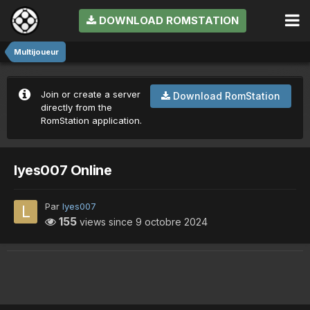
DOWNLOAD ROMSTATION
Multijoueur
Join or create a server
Download RomStation
directly from the
RomStation application.
lyes007 Online
Par
lyes007
155
views since
9 octobre 2024