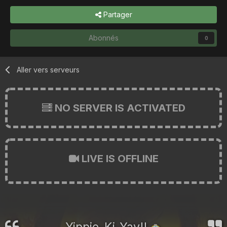
Partager
Abonnés
0
Aller vers serveurs
NO SERVER IS ACTIVATED
LIVE IS OFFLINE
Yippie-Ki-Yay!!
🚕