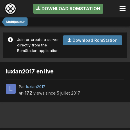
DOWNLOAD ROMSTATION
Multijoueur
Join or create a server
Download RomStation
directly from the
RomStation application.
luxian2017 en live
Par
luxian2017
172
views since
5 juillet 2017