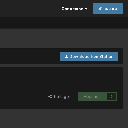
S’inscrire
Connexion
Download RomStation
Partager
Abonnés
0