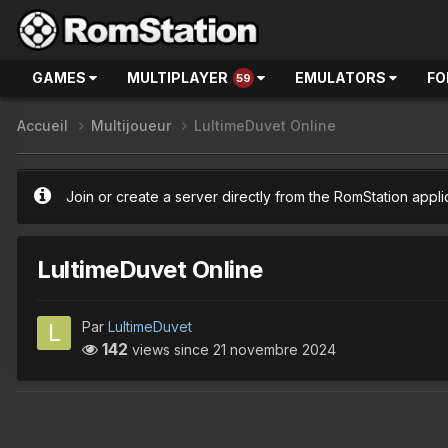
GAMES
MULTIPLAYER
EMULATORS
FO
59
Accueil
Multijoueur
LultimeDuvet Online
Join or create a server directly from the RomStation appli
LultimeDuvet Online
Par
LultimeDuvet
142
views since
21 novembre 2024