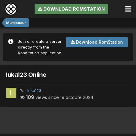
DOWNLOAD ROMSTATION
Multijoueur
Join or create a server
Download RomStation
directly from the
RomStation application.
luka123 Online
Par
luka123
109
views since
19 octobre 2024