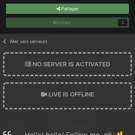
Partager
Abonnés
0
Aller vers serveurs
NO SERVER IS ACTIVATED
LIVE IS OFFLINE
Hello! hello! Follow me, ok.
🖖