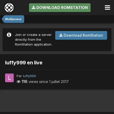
DOWNLOAD ROMSTATION
Multijoueur
Join or create a server
Download RomStation
directly from the
RomStation application.
luffy999 en live
Par
luffy999
116
views since
1 juillet 2017