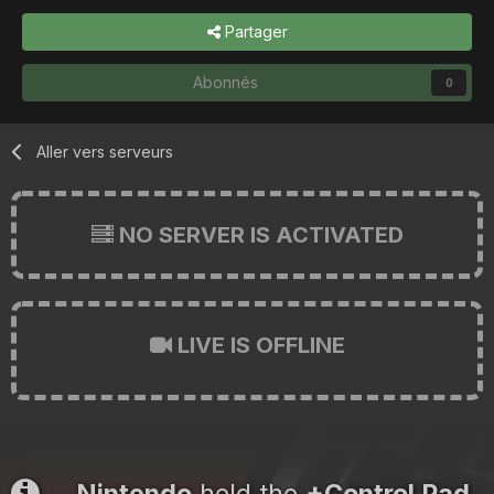
Partager
Abonnés
0
Aller vers serveurs
NO SERVER IS ACTIVATED
LIVE IS OFFLINE
Nintendo
held the
+Control Pad