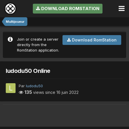
DOWNLOAD ROMSTATION
Multijoueur
Join or create a server
Download RomStation
directly from the
RomStation application.
ludodu50 Online
Par
ludodu50
135
views since
16 juin 2022